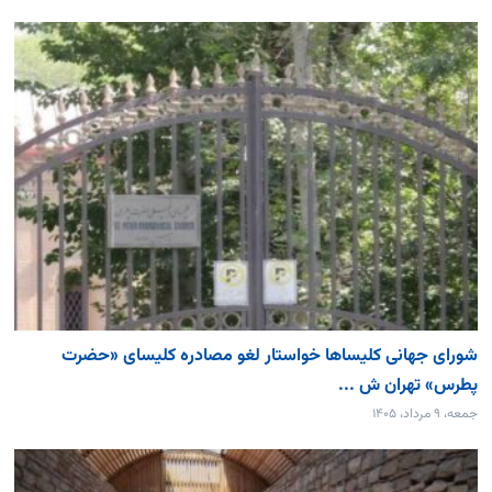
شورای جهانی کلیساها خواستار لغو مصادره کلیسای «حضرت
پطرس» تهران ش ...
جمعه، ۹ مرداد، ۱۴۰۵