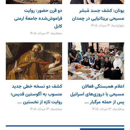
یونان: کشف جسد مُبشر
دو قرن حضور: روایت
مسیحی بریتانیایی در چمدان
فراموش‌شده جامعۀ ارمنی
چهارشنبه، ۱۴ مرداد، ۱۴۰۵
کابل
سه‌شنبه، ۱۳ مرداد، ۱۴۰۵
اعلام همبستگی فعالان
کشف دو نسخه خطی جدید
مسیحی با دروزی‌های اسرائیل
منسوب به آگوستین قدیس؛
پس از حمله مرگبار ...
روایت تازه از نخستین ...
سه‌شنبه، ۱۳ مرداد، ۱۴۰۵
سه‌شنبه، ۱۳ مرداد، ۱۴۰۵