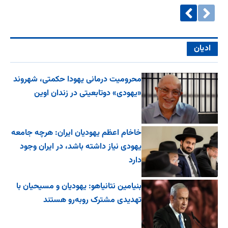
ادیان
محرومیت درمانی یهودا حکمتی، شهروند
«یهودی» دوتابعیتی در زندان اوین
خاخام اعظم یهودیان ایران: هرچه جامعه
یهودی نیاز داشته باشد، در ایران وجود
دارد
بنیامین نتانیاهو: یهودیان و مسیحیان با
تهدیدی مشترک روبه‌رو هستند