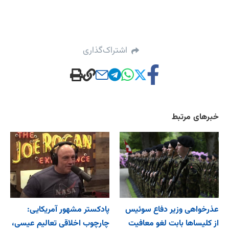
اشتراک‌گذاری
خبرهای مرتبط
عذرخواهی وزیر دفاع سوئیس
پادکستر مشهور آمریکایی:
از کلیساها بابت لغو معافیت
چارچوب اخلاقی تعالیم عیسی،