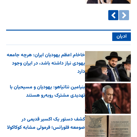
ادیان
خاخام اعظم یهودیان ایران: هرچه جامعه
یهودی نیاز داشته باشد، در ایران وجود
دارد
بنیامین نتانیاهو: یهودیان و مسیحیان با
تهدیدی مشترک روبه‌رو هستند
کشف دستور یک اکسیر قدیمی در
صومعه فلورانس؛ فرمولی مشابه کوکاکولا