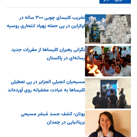
تخریب کلیسای چوبی ۳۰۰ ساله در
اوکراین در پی حمله پهپاد انتحاری روسیه
نگرانی رهبران کلیساها از مقررات جدید
رسانه‌ای در پاکستان
مسیحیان انجیلی الجزایر در پی تعطیلی
کلیساها به عبادت مخفیانه روی آورده‌اند
یونان: کشف جسد مُبشر مسیحی
بریتانیایی در چمدان