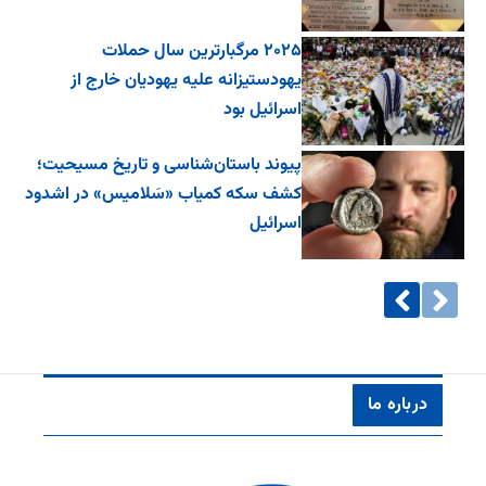
۲۰۲۵ مرگبارترین سال حملات
یهودستیزانه علیه یهودیان خارج از
اسرائیل بود
پیوند باستان‌شناسی و تاریخ مسیحیت؛
کشف سکه کمیاب «سَلامیس» در اشدود
اسرائیل
درباره ما