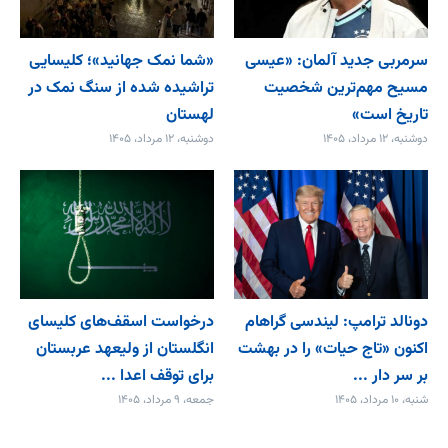
سرمربی جدید آلمان: «عیسی
«شما نمک جهانید»؛ کلیسایی
مسیح مهم‌ترین شخصیت
تراشیده شده از سنگ نمک در
تاریخ است»
لهستان
دوشنبه، ۱۲ مرداد، ۱۴۰۵
دوشنبه، ۱۲ مرداد، ۱۴۰۵
دونالد ترامپ: لیندسی گراهام
درخواست اسقف‌های کلیسای
اکنون «تاج حیات» را در بهشت
انگلستان از ولیعهد عربستان
بر سر دار ...
برای توقف اعدا ...
شنبه، ۱۰ مرداد، ۱۴۰۵
جمعه، ۹ مرداد، ۱۴۰۵