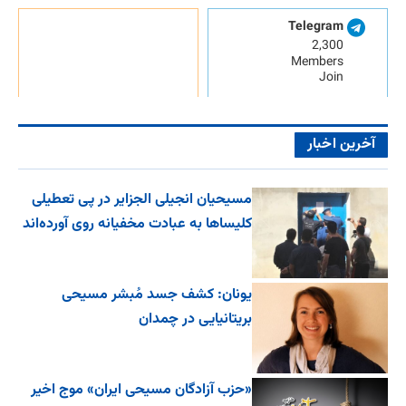
Telegram
2,300
Members
Join
آخرین اخبار
مسیحیان انجیلی الجزایر در پی تعطیلی
کلیساها به عبادت مخفیانه روی آورده‌اند
یونان: کشف جسد مُبشر مسیحی
بریتانیایی در چمدان
«حزب آزادگان مسیحی ایران» موج اخیر