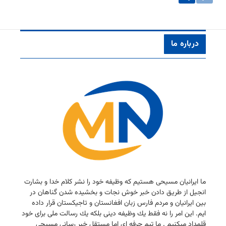
درباره ما
ما ایرانیان مسیحی هستیم كه وظیفه خود را نشر كلام خدا و بشارت
انجیل از طریق دادن خبر خوش نجات و بخشیده شدن گناهان در
بین ایرانیان و مردم فارس زبان افغانستان و تاجیكستان قرار داده
ایم. این امر را نه فقط یك وظیفه دینی بلكه یك رسالت ملی برای خود
قلمداد میكنیم . ما تیم حرفه ای اما مستقل خبر رسانی مسیحی