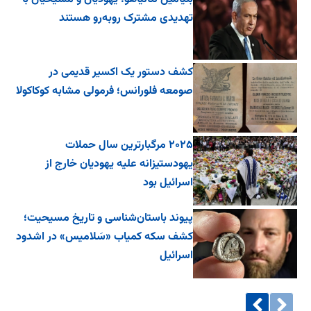
تهدیدی مشترک روبه‌رو هستند
کشف دستور یک اکسیر قدیمی در
صومعه فلورانس؛ فرمولی مشابه کوکاکولا
۲۰۲۵ مرگبارترین سال حملات
یهودستیزانه علیه یهودیان خارج از
اسرائیل بود
پیوند باستان‌شناسی و تاریخ مسیحیت؛
کشف سکه کمیاب «سَلامیس» در اشدود
اسرائیل