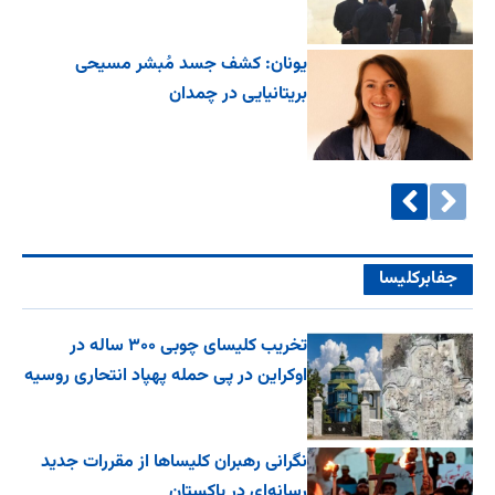
یونان: کشف جسد مُبشر مسیحی
بریتانیایی در چمدان
جفا‌بر‌کلیسا
تخریب کلیسای چوبی ۳۰۰ ساله در
اوکراین در پی حمله پهپاد انتحاری روسیه
نگرانی رهبران کلیساها از مقررات جدید
رسانه‌ای در پاکستان