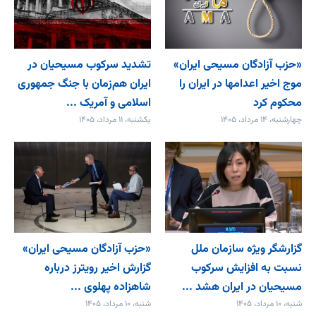
«حزب آزادگان مسیحی ایران»
تشدید سرکوب مسیحیان در
موج اخیر اعدامها در ایران را
ایران هم‌زمان با جنگ جمهوری
محکوم کرد
اسلامی و آمریک ...
چهارشنبه، ۱۴ مرداد، ۱۴۰۵
یکشنبه، ۱۱ مرداد، ۱۴۰۵
گزارشگر ویژه سازمان ملل
«حزب آزادگان مسیحی ایران»
نسبت به افزایش سرکوب
گزارش اخیر رویترز درباره
مسیحیان در ایران هشد ...
شاهزاده پهلوی ...
شنبه، ۱۰ مرداد، ۱۴۰۵
شنبه، ۱۰ مرداد، ۱۴۰۵