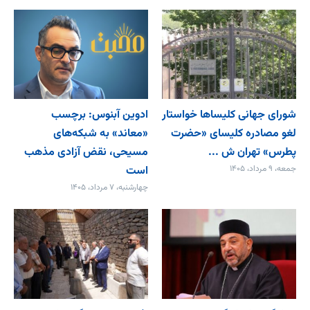
شورای جهانی کلیساها خواستار
ادوین آبنوس: برچسب
لغو مصادره کلیسای «حضرت
«معاند» به شبکه‌های
پطرس» تهران ش ...
مسیحی، نقض آزادی مذهب
جمعه، ۹ مرداد، ۱۴۰۵
است
چهارشنبه، ۷ مرداد، ۱۴۰۵