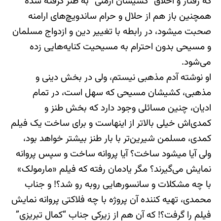
که رفتار و اخلاق “کشیشان ارمنی” به طنز گرفته شده
همچنین باز هم از حلال و حرام ساندویچ‌های ارامنه
صحبت میشود، در رابطه با تغییر دین و ازدواج مسلمان
و مسیحی بدون احترام‌ به مسیحیت کنایه‌هایی زده
می‌شود.
او نوشته آدم‌ مذهبی نیستم، ولی در بخش دینی و
مذهبی، کشیشان مسیحی که سهل است، در تمام
ادیان، چنین مسائلی وجود دارد که بخش طنز و
کمدی‌اش خیلی بالاتر از اینهاست و برای ساخت یک فیلم
کمدی، مسلمن شیرین‌تر با بار طنز بیشتر خواهد بود،
ولی آیا می‎شود ساخت؟ آیا پروانه ساخت و سپس پروانه
نمایش می‌گیرند؟ مگر یادمان رفته که فیلم «مارمولک»
با چه مشکلات و سانسورهایی روبه رو شد؟! و جناب
محمدی، تهیه کننده آن پروژه با چه فلاکتی پروانه نمایش
فیلم را گرفت؟! که آن هم از زیرکی جناب “کمال تبریزی”