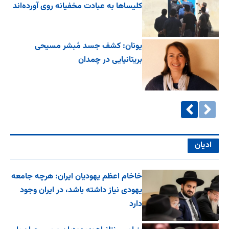
کلیساها به عبادت مخفیانه روی آورده‌اند
یونان: کشف جسد مُبشر مسیحی
بریتانیایی در چمدان
ادیان
خاخام اعظم یهودیان ایران: هرچه جامعه
یهودی نیاز داشته باشد، در ایران وجود
دارد