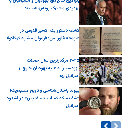
بنیامین نتانیاهو: یهودیان و مسیحیان با
تهدیدی مشترک روبه‌رو هستند
کشف دستور یک اکسیر قدیمی در
صومعه فلورانس؛ فرمولی مشابه کوکاکولا
۲۰۲۵ مرگبارترین سال حملات
یهودستیزانه علیه یهودیان خارج از
اسرائیل بود
پیوند باستان‌شناسی و تاریخ مسیحیت؛
کشف سکه کمیاب «سَلامیس» در اشدود
اسرائیل