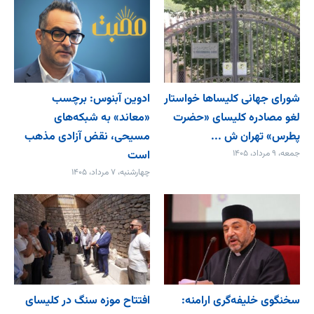
شورای جهانی کلیساها خواستار
ادوین آبنوس: برچسب
لغو مصادره کلیسای «حضرت
«معاند» به شبکه‌های
پطرس» تهران ش ...
مسیحی، نقض آزادی مذهب
جمعه، ۹ مرداد، ۱۴۰۵
است
چهارشنبه، ۷ مرداد، ۱۴۰۵
سخنگوی خلیفه‌گری ارامنه:
افتتاح موزه سنگ در کلیسای