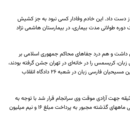
از دست داد. این خادم وفادار کسی نبود به جز کشیش
انی تهران «ورویر آوانسیان» که در ساعت ۶ صبح روز چهارشنبه هشتم آذر ماه ۱۳۹۶ پس از یک دوره طولانی مدت بیماری، در بیمارستان هاشمی نژاد
 تن داشت و هم درد جفاهای محاکم جمهوری اسلامی بر
عدادی از نوکيشان مسيحی فارسی زبان، کريسمس را در خانه‌ای در تهران جشن گرفته بودند،
در آن مکان بازداشت شده بود. وی در شهریور ماه سال ۱۳۹۲ به اتهام اقدام علیه امنیت ملی و تبلیغ و بشارت مسیحیت بین مسیحیان فارسی زبان در شعبه ۲۶ دادگاه انقلاب
یقه جهت آزادی موقت وی سرانجام قرار شد با توجه به
شرایط جسمی وخیم او با پرداخت مبلغی سند ملکی وثیقه موقت او را آزاد نماید. خانواده زنده یاد ورویر آوانسیان نیز در طی ماههای گذشته مجبور به پرداخت مبلغ ۱۶ و نیم میلیون