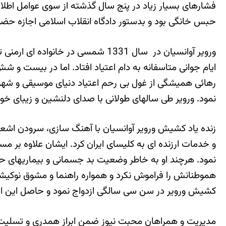
فشارهای بسیار زیاد در پنج سال گذشته از سوی عوامل اطلاعات
حبس خانگی بود و بدستور دادگاه انقلاب اسلامی اجازه حضو
ورویر آوانسیان در سال 1331 شمسی د
ایام جوانی متاسفانه به دام اعتیاد افتاد. اما در بیست
رهائی همیشگی از غول بی رحم اعتیاد دنیای موسیقی و شهرت
نمود. ورویر طی سالهای طولانی با صدای دلنشین و زیبای خ
زنده یاد کشیش ورویر آوانسیان با آهنگ سازی، سرودن اشع
و خدمات ارزنده ای به کلیسای ایران کرد. ایشان علاوه بر 
نمود. هرچند او به خاطر وضعیت بد جسمانی و بیماریهای ح
هموطنانش را فراموش نکرد و همواره راهنما و مشوق نوکیشان
کشیش ورویر در سن سی سالگی ازدواج نمود و حاصل این ازد
مدیریت و همراهان محبت نیوز ضمن ابراز همدری و تسلیت 