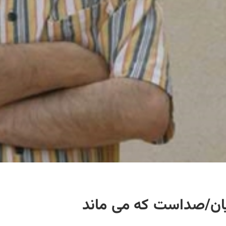
یان/صداست که می ماند