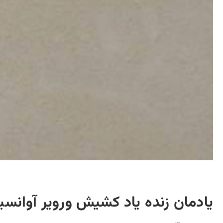
یادمان زنده یاد کشیش ورویر آوانس