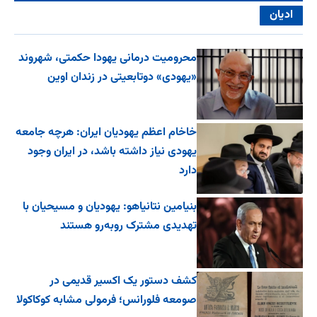
ادیان
محرومیت درمانی یهودا حکمتی، شهروند
«یهودی» دوتابعیتی در زندان اوین
خاخام اعظم یهودیان ایران: هرچه جامعه
یهودی نیاز داشته باشد، در ایران وجود
دارد
بنیامین نتانیاهو: یهودیان و مسیحیان با
تهدیدی مشترک روبه‌رو هستند
کشف دستور یک اکسیر قدیمی در
صومعه فلورانس؛ فرمولی مشابه کوکاکولا