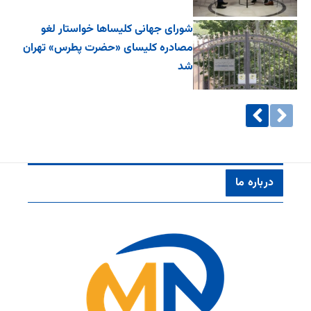
شورای جهانی کلیساها خواستار لغو
مصادره کلیسای «حضرت پطرس» تهران
شد
درباره ما