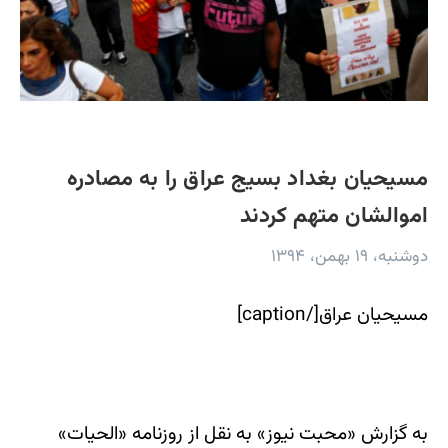
مسیحیان بغداد بسیج عراق را به مصادره
اموالشان متهم کردند
دوشنبه، ۱۹ بهمن، ۱۳۹۴
مسیحیان عراق[/caption]
به گزارش «محبت نیوز» به نقل از روزنامه «الحیات»