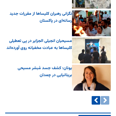
نگرانی رهبران کلیساها از مقررات جدید
رسانه‌ای در پاکستان
مسیحیان انجیلی الجزایر در پی تعطیلی
کلیساها به عبادت مخفیانه روی آورده‌اند
یونان: کشف جسد مُبشر مسیحی
بریتانیایی در چمدان