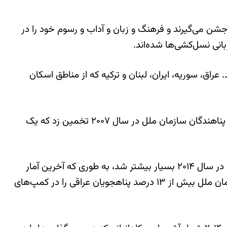
 جشن می‌گیرند و فرهنگ و زبان و آداب و رسوم خود را در
بانی نسل‌کشی‌ها شده‌اند.
ن، آشوریان، کلدانیان و آرامیان) در ۲۷ کشور جهان سکونت دارند. عراق، سوریه، ایران، لبنان و ترکیه که از مناطق اسکان
ایالات متحده با میزبانی ۱۰۰ هزار آشوری، بیش از عراق، موطن اصلی این اقوام بین‌النهرینی، رکورد‌دار است. کمیساریای عالی پناهندگان سازمان ملل در سال ۲۰۰۷ تخمین زد که یک
این رقم پس از پیشروی دولت اسلامی به استان نینوا و شهر موصل (مناطقی با بیشترین جمعیت آشوری و کلدانی در عراق) در سال ۲۰۱۴ بسیار بیشتر شد، به طوری که آخرین آمار
حکایت از آوارگی و ترک موطن ۶۰ درصد ساکنان این مناطق دارد که عمدتا آشوری و کلدانی هستند.بر اساس گزارش‌های سازمان ملل بیش از ۱۳ درصد پناهجویان عراقی را در کمپ‌های