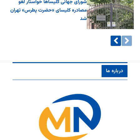
شورای جهانی کلیساها خواستار لغو
مصادره کلیسای «حضرت پطرس» تهران
شد
درباره ما