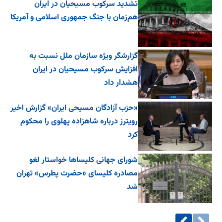
تشدید سرکوب مسیحیان در ایران
هم‌زمان با جنگ جمهوری اسلامی و آمریکا
گزارشگر ویژه سازمان ملل نسبت به
افزایش سرکوب مسیحیان در ایران
هشدار داد
«حزب آزادگان مسیحی ایران» گزارش اخیر
رویترز درباره شاهزاده پهلوی را محکوم
کرد
شورای جهانی کلیساها خواستار لغو
مصادره کلیسای «حضرت پطرس» تهران
شد