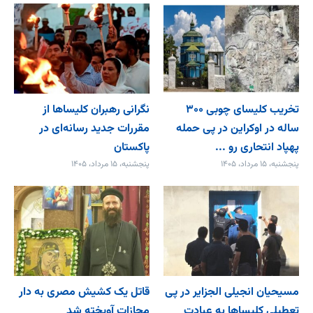
تخریب کلیسای چوبی ۳۰۰
نگرانی رهبران کلیساها از
ساله در اوکراین در پی حمله
مقررات جدید رسانه‌ای در
پهپاد انتحاری رو ...
پاکستان
پنجشنبه، ۱۵ مرداد، ۱۴۰۵
پنجشنبه، ۱۵ مرداد، ۱۴۰۵
مسیحیان انجیلی الجزایر در پی
قاتل یک کشیش مصری به دار
تعطیلی کلیساها به عبادت
مجازات آویخته شد