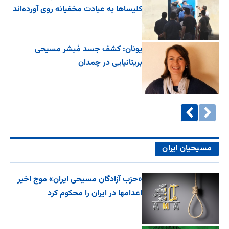
کلیساها به عبادت مخفیانه روی آورده‌اند
یونان: کشف جسد مُبشر مسیحی
بریتانیایی در چمدان
مسیحیان ایران
«حزب آزادگان مسیحی ایران» موج اخیر
اعدامها در ایران را محکوم کرد