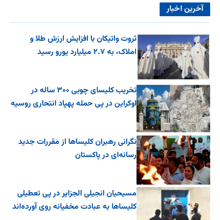
آخرین اخبار
ثروت واتیکان با افزایش ارزش طلا و
املاک، به ۲.۷ میلیارد یورو رسید
تخریب کلیسای چوبی ۳۰۰ ساله در
اوکراین در پی حمله پهپاد انتحاری روسیه
نگرانی رهبران کلیساها از مقررات جدید
رسانه‌ای در پاکستان
مسیحیان انجیلی الجزایر در پی تعطیلی
کلیساها به عبادت مخفیانه روی آورده‌اند