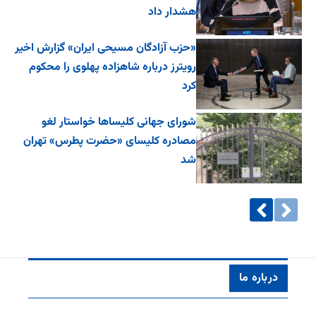
هشدار داد
«حزب آزادگان مسیحی ایران» گزارش اخیر
رویترز درباره شاهزاده پهلوی را محکوم
کرد
شورای جهانی کلیساها خواستار لغو
مصادره کلیسای «حضرت پطرس» تهران
شد
درباره ما