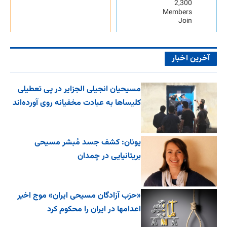
2,300
Members
Join
آخرین اخبار
مسیحیان انجیلی الجزایر در پی تعطیلی
کلیساها به عبادت مخفیانه روی آورده‌اند
یونان: کشف جسد مُبشر مسیحی
بریتانیایی در چمدان
«حزب آزادگان مسیحی ایران» موج اخیر
اعدامها در ایران را محکوم کرد