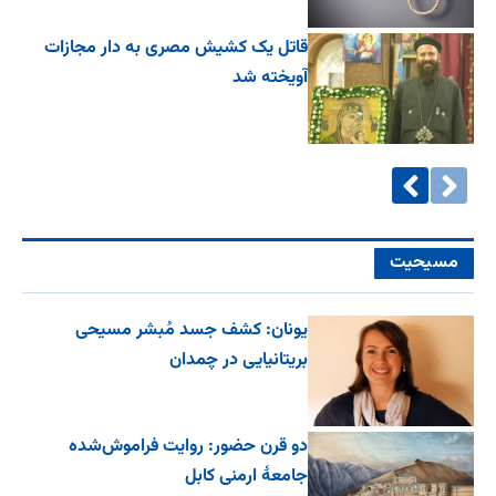
قاتل یک کشیش مصری به دار مجازات
آویخته شد
مسیحیت
یونان: کشف جسد مُبشر مسیحی
بریتانیایی در چمدان
دو قرن حضور: روایت فراموش‌شده
جامعۀ ارمنی کابل