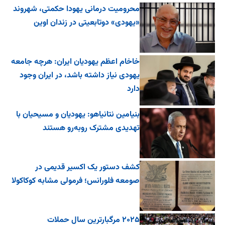
محرومیت درمانی یهودا حکمتی، شهروند
«یهودی» دوتابعیتی در زندان اوین
خاخام اعظم یهودیان ایران: هرچه جامعه
یهودی نیاز داشته باشد، در ایران وجود
دارد
بنیامین نتانیاهو: یهودیان و مسیحیان با
تهدیدی مشترک روبه‌رو هستند
کشف دستور یک اکسیر قدیمی در
صومعه فلورانس؛ فرمولی مشابه کوکاکولا
۲۰۲۵ مرگبارترین سال حملات