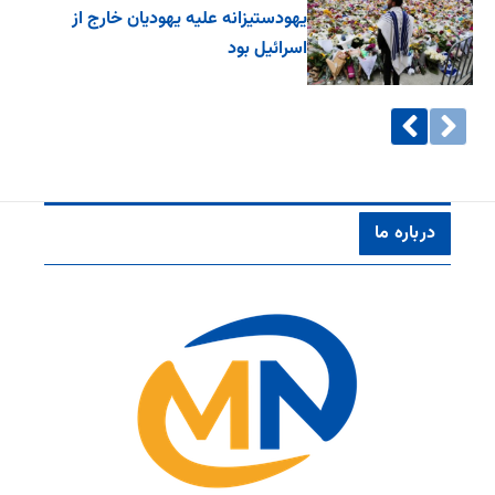
یهودستیزانه علیه یهودیان خارج از
اسرائیل بود
درباره ما