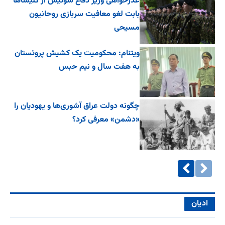
عذرخواهی وزیر دفاع سوئیس از کلیساها
بابت لغو معافیت سربازی روحانیون
مسیحی
ویتنام: محکومیت یک کشیش پروتستان
به هفت سال و نیم حبس
چگونه دولت عراق آشوری‌ها و یهودیان را
«دشمن» معرفی کرد؟
ادیان