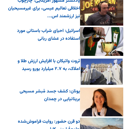
پادکستر مشهور آمریکایی: چارچوب
اخلاقی تعالیم عیسی، برای غیرمسیحیان
نیز ارزشمند اس...
اسرائیل: احیای شراب باستانی مورد
استفاده در عشای ربانی
ثروت واتیکان با افزایش ارزش طلا و
املاک، به ۲.۷ میلیارد یورو رسید
یونان: کشف جسد مُبشر مسیحی
بریتانیایی در چمدان
دو قرن حضور: روایت فراموش‌شده