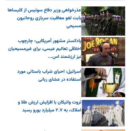
عذرخواهی وزیر دفاع سوئیس از کلیساها
بابت لغو معافیت سربازی روحانیون
مسیحی
پادکستر مشهور آمریکایی: چارچوب
اخلاقی تعالیم عیسی، برای غیرمسیحیان
نیز ارزشمند اس...
اسرائیل: احیای شراب باستانی مورد
استفاده در عشای ربانی
ثروت واتیکان با افزایش ارزش طلا و
املاک، به ۲.۷ میلیارد یورو رسید