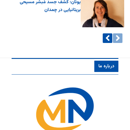
یونان: کشف جسد مُبشر مسیحی
بریتانیایی در چمدان
درباره ما