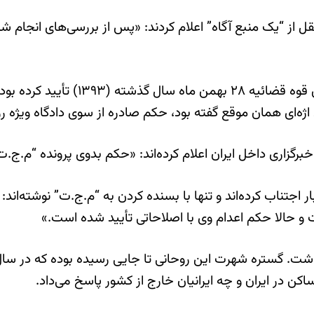
ل از “یک منبع آگاه” اعلام کردند: «پس از بررسی‌های انجام 
به گفته خبرگزاری آلمان،غلامحسین مح
ای همان موقع گفته بود، حکم صادره از سوی دادگاه ویژه روحا
برگزاری داخل ایران اعلام کرده‌اند: «حکم بدوی پرونده “م.ج.
ر اجتناب کرده‌اند و تنها با بسنده کردن به “م.ج.ت” نوشته‌اند
 و حالا حکم اعدام وی با اصلاحاتی تأیید شده است.»