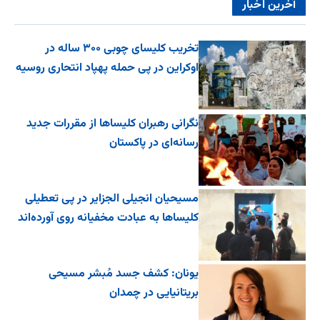
آخرین اخبار
تخریب کلیسای چوبی ۳۰۰ ساله در
اوکراین در پی حمله پهپاد انتحاری روسیه
نگرانی رهبران کلیساها از مقررات جدید
رسانه‌ای در پاکستان
مسیحیان انجیلی الجزایر در پی تعطیلی
کلیساها به عبادت مخفیانه روی آورده‌اند
یونان: کشف جسد مُبشر مسیحی
بریتانیایی در چمدان