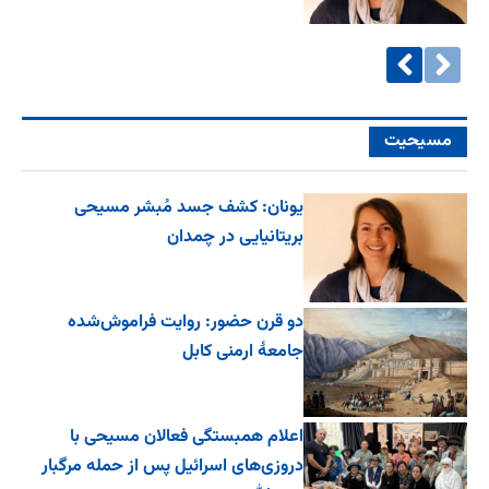
مسیحیت
یونان: کشف جسد مُبشر مسیحی
بریتانیایی در چمدان
دو قرن حضور: روایت فراموش‌شده
جامعۀ ارمنی کابل
اعلام همبستگی فعالان مسیحی با
دروزی‌های اسرائیل پس از حمله مرگبار