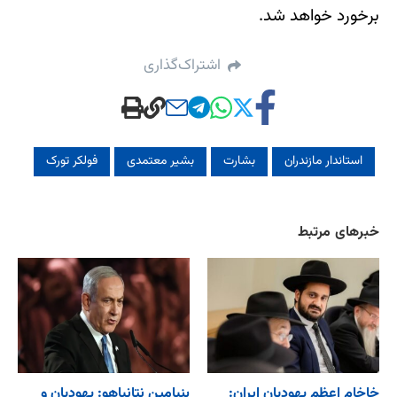
برخورد خواهد شد.
اشتراک‌گذاری
استاندار مازندران
بشارت
بشیر معتمدی
فولکر تورک
خبرهای مرتبط
خاخام اعظم یهودیان ایران:
بنیامین نتانیاهو: یهودیان و