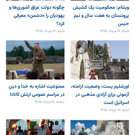
ویتنام: محکومیت یک کشیش
چگونه دولت عراق آشوری‌ها و
پروتستان به هفت سال و نیم
یهودیان را «دشمن» معرفی
حبس
کرد؟
شنبه، ۱۷ مرداد، ۱۴۰۵
شنبه، ۱۷ مرداد، ۱۴۰۵
اورشلیم پست: وضعیت ارامنه،
ممنوعیت اشاره به خدا و دین
آزمونی برای آزادی مذهبی در
در مراسم عمومی ارتش کانادا
اسرائیل است
جمعه، ۱۶ مرداد، ۱۴۰۵
شنبه، ۱۷ مرداد، ۱۴۰۵