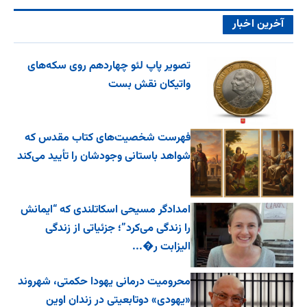
آخرین اخبار
تصویر پاپ لئو چهاردهم روی سکه‌های
واتیکان نقش بست
فهرست شخصیت‌های کتاب مقدس که
شواهد باستانی وجودشان را تأیید می‌کند
امدادگر مسیحی اسکاتلندی که “ایمانش
را زندگی می‌کرد”؛ جزئیاتی از زندگی
الیزابت ر�...
محرومیت درمانی یهودا حکمتی، شهروند
«یهودی» دوتابعیتی در زندان اوین