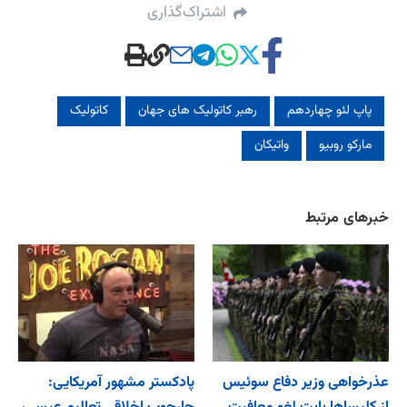
اشتراک‌گذاری
پاپ لئو چهاردهم
رهبر کاتولیک های جهان
کاتولیک‌
مارکو روبیو
واتیکان
خبرهای مرتبط
عذرخواهی وزیر دفاع سوئیس
پادکستر مشهور آمریکایی: