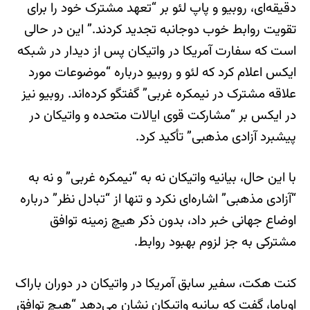
دقیقه‌ای، روبیو و پاپ لئو بر “تعهد مشترک خود را برای
تقویت روابط خوب دوجانبه تجدید کردند.” این در حالی
است که سفارت آمریکا در واتیکان پس از دیدار در شبکه
ایکس اعلام کرد که لئو و روبیو درباره “موضوعات مورد
علاقه مشترک در نیمکره غربی” گفتگو کرده‌اند. روبیو نیز
در ایکس بر “مشارکت قوی ایالات متحده و واتیکان در
پیشبرد آزادی مذهبی” تأکید کرد.
با این حال، بیانیه واتیکان نه به “نیمکره غربی” و نه به
“آزادی مذهبی” اشاره‌ای نکرد و تنها از “تبادل نظر” درباره
اوضاع جهانی خبر داد، بدون ذکر هیچ زمینه توافق
مشترکی به جز لزوم بهبود روابط.
کنت هکت، سفیر سابق آمریکا در واتیکان در دوران باراک
اوباما، گفت که بیانیه واتیکان نشان می‌دهد “هیچ توافق