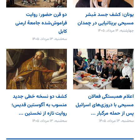
یونان: کشف جسد مُبشر
دو قرن حضور: روایت
مسیحی بریتانیایی در چمدان
فراموش‌شده جامعۀ ارمنی
چهارشنبه، ۱۴ مرداد، ۱۴۰۵
کابل
سه‌شنبه، ۱۳ مرداد، ۱۴۰۵
اعلام همبستگی فعالان
کشف دو نسخه خطی جدید
مسیحی با دروزی‌های اسرائیل
منسوب به آگوستین قدیس؛
پس از حمله مرگبار ...
روایت تازه از نخستین ...
سه‌شنبه، ۱۳ مرداد، ۱۴۰۵
سه‌شنبه، ۱۳ مرداد، ۱۴۰۵