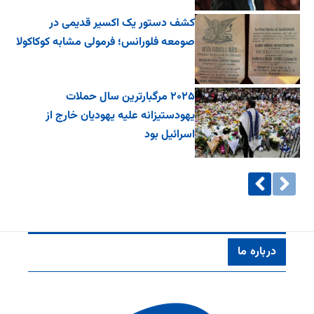
کشف دستور یک اکسیر قدیمی در
صومعه فلورانس؛ فرمولی مشابه کوکاکولا
۲۰۲۵ مرگبارترین سال حملات
یهودستیزانه علیه یهودیان خارج از
اسرائیل بود
درباره ما