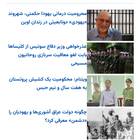
محرومیت درمانی یهودا حکمتی، شهروند
«یهودی» دوتابعیتی در زندان اوین
عذرخواهی وزیر دفاع سوئیس از کلیساها
بابت لغو معافیت سربازی روحانیون
مسیحی
ویتنام: محکومیت یک کشیش پروتستان
به هفت سال و نیم حبس
چگونه دولت عراق آشوری‌ها و یهودیان را
«دشمن» معرفی کرد؟