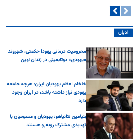
ادیان
محرومیت درمانی یهودا حکمتی، شهروند
«یهودی» دوتابعیتی در زندان اوین
خاخام اعظم یهودیان ایران: هرچه جامعه
یهودی نیاز داشته باشد، در ایران وجود
دارد
بنیامین نتانیاهو: یهودیان و مسیحیان با
تهدیدی مشترک روبه‌رو هستند