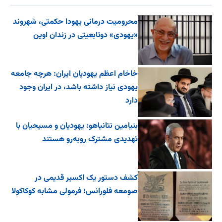
محرومیت درمانی یهودا حکمتی، شهروند
«یهودی» دوتابعیتی در زندان اوین
خاخام اعظم یهودیان ایران: هرچه جامعه
یهودی نیاز داشته باشد، در ایران وجود
دارد
بنیامین نتانیاهو: یهودیان و مسیحیان با
تهدیدی مشترک روبه‌رو هستند
کشف دستور یک اکسیر قدیمی در
صومعه فلورانس؛ فرمولی مشابه کوکاکولا