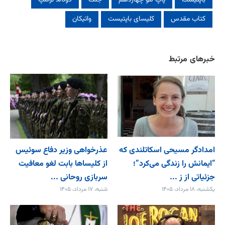
باپتیست
پاپ لئو چهاردهم
جنگ
دونالد ترامپ
کتاب مقدس
کلیسای باپتیست
واتیکان
خبرهای مرتبط
امدادگر مسیحی اسکاتلندی که
عذرخواهی وزیر دفاع سوئیس
“ایمانش را زندگی می‌کرد”؛
از کلیساها بابت لغو معافیت
جزئیاتی از ز ...
سربازی روحانی ...
یکشنبه، ۱۸ مرداد، ۱۴۰۵
شنبه، ۱۷ مرداد، ۱۴۰۵