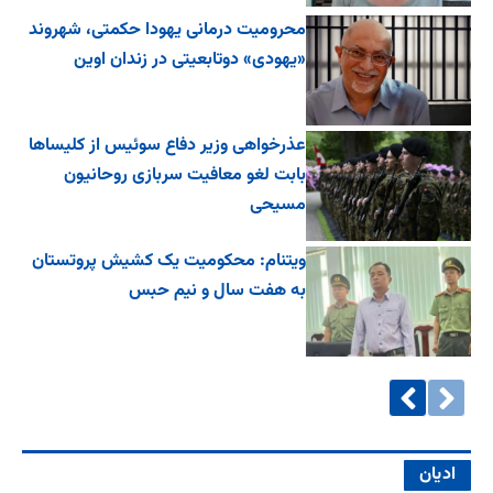
محرومیت درمانی یهودا حکمتی، شهروند
«یهودی» دوتابعیتی در زندان اوین
عذرخواهی وزیر دفاع سوئیس از کلیساها
بابت لغو معافیت سربازی روحانیون
مسیحی
ویتنام: محکومیت یک کشیش پروتستان
به هفت سال و نیم حبس
ادیان