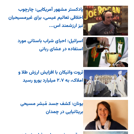
پادکستر مشهور آمریکایی: چارچوب
اخلاقی تعالیم عیسی، برای غیرمسیحیان
نیز ارزشمند اس...
اسرائیل: احیای شراب باستانی مورد
استفاده در عشای ربانی
ثروت واتیکان با افزایش ارزش طلا و
املاک، به ۲.۷ میلیارد یورو رسید
یونان: کشف جسد مُبشر مسیحی
بریتانیایی در چمدان