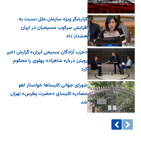
گزارشگر ویژه سازمان ملل نسبت به
افزایش سرکوب مسیحیان در ایران
هشدار داد
«حزب آزادگان مسیحی ایران» گزارش اخیر
رویترز درباره شاهزاده پهلوی را محکوم
کرد
شورای جهانی کلیساها خواستار لغو
مصادره کلیسای «حضرت پطرس» تهران
شد