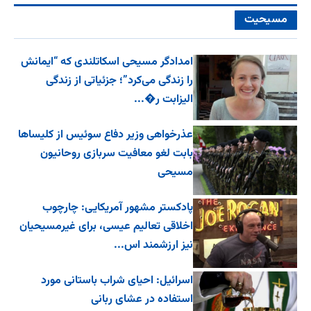
مسیحیت
امدادگر مسیحی اسکاتلندی که “ایمانش
را زندگی می‌کرد”؛ جزئیاتی از زندگی
الیزابت ر�...
عذرخواهی وزیر دفاع سوئیس از کلیساها
بابت لغو معافیت سربازی روحانیون
مسیحی
پادکستر مشهور آمریکایی: چارچوب
اخلاقی تعالیم عیسی، برای غیرمسیحیان
نیز ارزشمند اس...
اسرائیل: احیای شراب باستانی مورد
استفاده در عشای ربانی