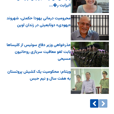
الیزابت ر�...
محرومیت درمانی یهودا حکمتی، شهروند
«یهودی» دوتابعیتی در زندان اوین
عذرخواهی وزیر دفاع سوئیس از کلیساها
بابت لغو معافیت سربازی روحانیون
مسیحی
ویتنام: محکومیت یک کشیش پروتستان
به هفت سال و نیم حبس