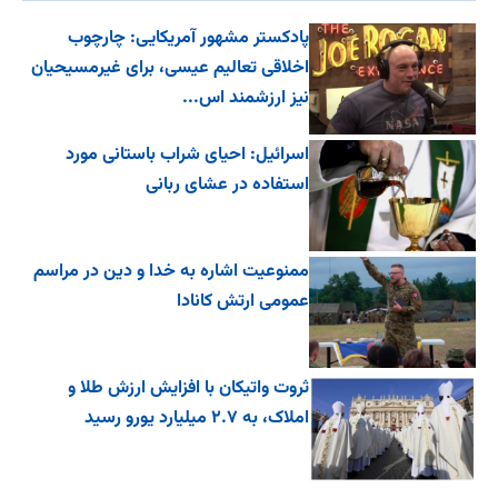
پادکستر مشهور آمریکایی: چارچوب
اخلاقی تعالیم عیسی، برای غیرمسیحیان
نیز ارزشمند اس...
اسرائیل: احیای شراب باستانی مورد
استفاده در عشای ربانی
ممنوعیت اشاره به خدا و دین در مراسم
عمومی ارتش کانادا
ثروت واتیکان با افزایش ارزش طلا و
املاک، به ۲.۷ میلیارد یورو رسید