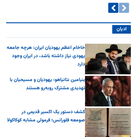
ادیان
خاخام اعظم یهودیان ایران: هرچه جامعه
یهودی نیاز داشته باشد، در ایران وجود
دارد
بنیامین نتانیاهو: یهودیان و مسیحیان با
تهدیدی مشترک روبه‌رو هستند
کشف دستور یک اکسیر قدیمی در
صومعه فلورانس؛ فرمولی مشابه کوکاکولا