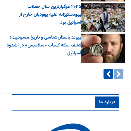
۲۰۲۵ مرگبارترین سال حملات
یهودستیزانه علیه یهودیان خارج از
اسرائیل بود
پیوند باستان‌شناسی و تاریخ مسیحیت؛
کشف سکه کمیاب «سَلامیس» در اشدود
اسرائیل
درباره ما