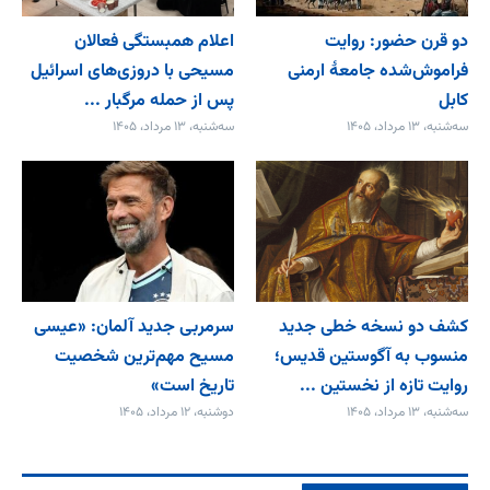
دو قرن حضور: روایت
اعلام همبستگی فعالان
فراموش‌شده جامعۀ ارمنی
مسیحی با دروزی‌های اسرائیل
کابل
پس از حمله مرگبار ...
سه‌شنبه، ۱۳ مرداد، ۱۴۰۵
سه‌شنبه، ۱۳ مرداد، ۱۴۰۵
کشف دو نسخه خطی جدید
سرمربی جدید آلمان: «عیسی
منسوب به آگوستین قدیس؛
مسیح مهم‌ترین شخصیت
روایت تازه از نخستین ...
تاریخ است»
سه‌شنبه، ۱۳ مرداد، ۱۴۰۵
دوشنبه، ۱۲ مرداد، ۱۴۰۵