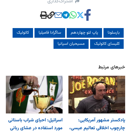
اشتراک‌گذاری
بارسلونا
پاپ لئو چهاردهم
ساگرادا فامیلیا
کاتولیک‌
کلیسای کاتولیک
مسیحیان اسپانیا
خبرهای مرتبط
پادکستر مشهور آمریکایی:
اسرائیل: احیای شراب باستانی
چارچوب اخلاقی تعالیم عیسی،
مورد استفاده در عشای ربانی