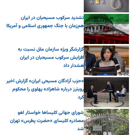
تشدید سرکوب مسیحیان در ایران
هم‌زمان با جنگ جمهوری اسلامی و آمریکا
گزارشگر ویژه سازمان ملل نسبت به
افزایش سرکوب مسیحیان در ایران
هشدار داد
«حزب آزادگان مسیحی ایران» گزارش اخیر
رویترز درباره شاهزاده پهلوی را محکوم
کرد
شورای جهانی کلیساها خواستار لغو
مصادره کلیسای «حضرت پطرس» تهران
شد