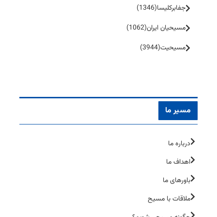
جفا‌بر‌کلیسا
(1346)
مسیحیان ایران
(1062)
مسیحیت
(3944)
مسیر ما
درباره ما
اهداف ما
باورهای ما
ملاقات با مسیح