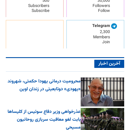
500
30,000
Subscribers
Followers
Subscribe
Follow
Telegram
2,300
Members
Join
آخرین اخبار
محرومیت درمانی یهودا حکمتی، شهروند
«یهودی» دوتابعیتی در زندان اوین
عذرخواهی وزیر دفاع سوئیس از کلیساها
بابت لغو معافیت سربازی روحانیون
مسیحی