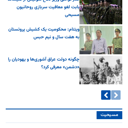
بابت لغو معافیت سربازی روحانیون
مسیحی
ویتنام: محکومیت یک کشیش پروتستان
به هفت سال و نیم حبس
چگونه دولت عراق آشوری‌ها و یهودیان را
«دشمن» معرفی کرد؟
مسیحیت