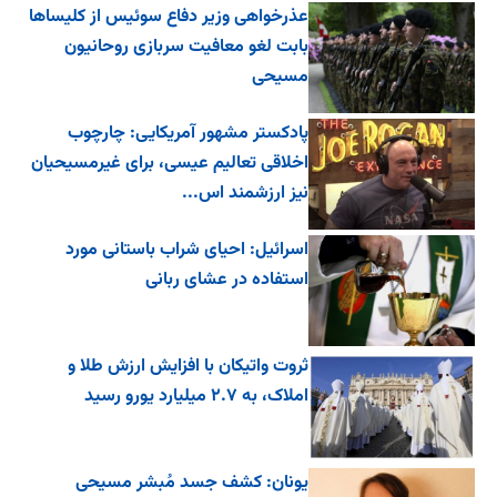
عذرخواهی وزیر دفاع سوئیس از کلیساها
بابت لغو معافیت سربازی روحانیون
مسیحی
پادکستر مشهور آمریکایی: چارچوب
اخلاقی تعالیم عیسی، برای غیرمسیحیان
نیز ارزشمند اس...
اسرائیل: احیای شراب باستانی مورد
استفاده در عشای ربانی
ثروت واتیکان با افزایش ارزش طلا و
املاک، به ۲.۷ میلیارد یورو رسید
یونان: کشف جسد مُبشر مسیحی