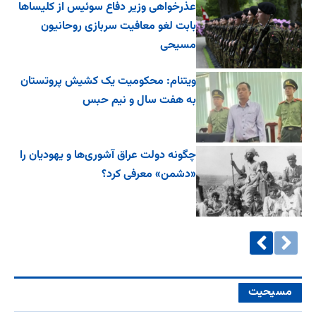
عذرخواهی وزیر دفاع سوئیس از کلیساها
بابت لغو معافیت سربازی روحانیون
مسیحی
ویتنام: محکومیت یک کشیش پروتستان
به هفت سال و نیم حبس
چگونه دولت عراق آشوری‌ها و یهودیان را
«دشمن» معرفی کرد؟
مسیحیت