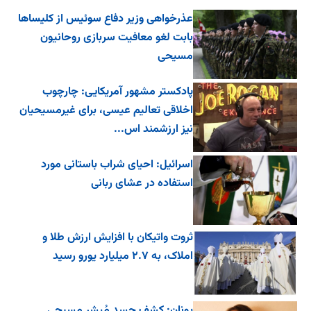
عذرخواهی وزیر دفاع سوئیس از کلیساها
بابت لغو معافیت سربازی روحانیون
مسیحی
پادکستر مشهور آمریکایی: چارچوب
اخلاقی تعالیم عیسی، برای غیرمسیحیان
نیز ارزشمند اس...
اسرائیل: احیای شراب باستانی مورد
استفاده در عشای ربانی
ثروت واتیکان با افزایش ارزش طلا و
املاک، به ۲.۷ میلیارد یورو رسید
یونان: کشف جسد مُبشر مسیحی