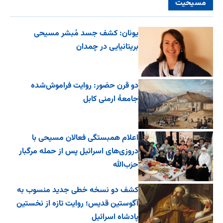
مسیحیت
یونان: کشف جسد مُبشر مسیحی
بریتانیایی در چمدان
دو قرن حضور: روایت فراموش‌شده
جامعۀ ارمنی کابل
اعلام همبستگی فعالان مسیحی با
دروزی‌های اسرائیل پس از حمله مرگبار
حزب‌الله
کشف دو نسخه خطی جدید منسوب به
آگوستین قدیس؛ روایت تازه از نخستین
پادشاه اسرائیل