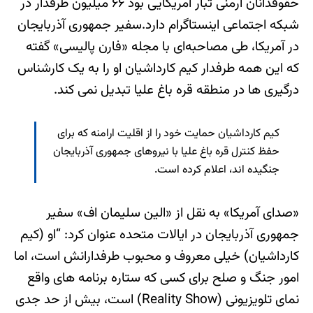
حقوقدانان ارمنی تبار آمریکایی بود ۶۶ میلیون طرفدار در
شبکه اجتماعی اینستاگرام دارد.سفیر جمهوری آذربایجان
در آمریکا، طی مصاحبه‌ای با مجله «فارن پالیسی» گفته
که این همه طرفدار کیم کارداشیان او را به یک کارشناس
درگیری ها در منطقه قره باغ علیا تبدیل نمی کند.
کیم کارداشیان حمایت خود را از اقلیت ارامنه که برای
حفظ کنترل قره باغ علیا با نیروهای جمهوری آذربایجان
جنگیده اند، اعلام کرده است.
«صدای آمریکا» به نقل از «الین سلیمان اف» سفیر
جمهوری آذربایجان در ایالات متحده عنوان کرد: “او (کیم
کارداشیان) خیلی معروف و محبوب طرفدارانش است، اما
امور جنگ و صلح برای کسی که ستاره برنامه های واقع
نمای تلویزیونی (Reality Show) است، بیش از حد جدی