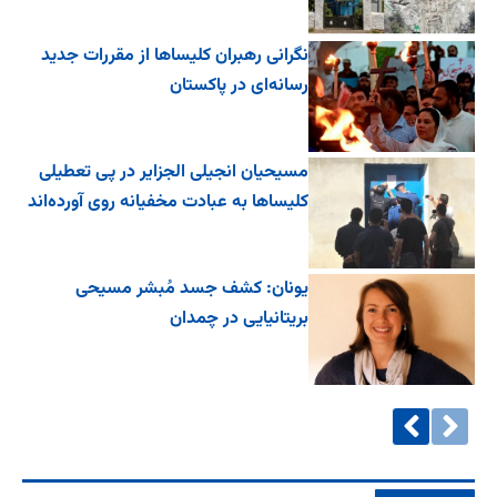
نگرانی رهبران کلیساها از مقررات جدید
رسانه‌ای در پاکستان
مسیحیان انجیلی الجزایر در پی تعطیلی
کلیساها به عبادت مخفیانه روی آورده‌اند
یونان: کشف جسد مُبشر مسیحی
بریتانیایی در چمدان