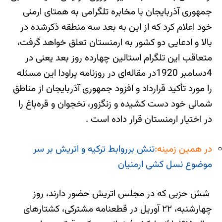
جمهوری آذربایجان با مخابره تلگرامی به همتای ارمنی
خود اعلام کرد که از این به بعد سه منطقه ذکرشده در
بالا و ادعایی دو کشور به ارمنستان تعلق خواهد گرفت،
متعاقب این تلگرام استالین چهارده روز بعد یعنی در
4دسامبر 1920در مقاله‌ای در روزنامه پراودا این مسئله
را مورد تأکید قرارداد و افزود جمهوری آذربایجان از مناطق
شمالی خود دست کشیده و زنگزور، نخجوان و قره‌باغ را
در اختیار ارمنستان قرار داده است .
در همین زمینه:
تنش برروابط ترکیه و اتریش بر سر
موضوع نسل کشی ارمنیان
شش حزبی که در مجلس اتریش حضور دارند، روز
چهارشنبه، ۲۲ آوریل در قطعنامه مشترکی، کشتارهای