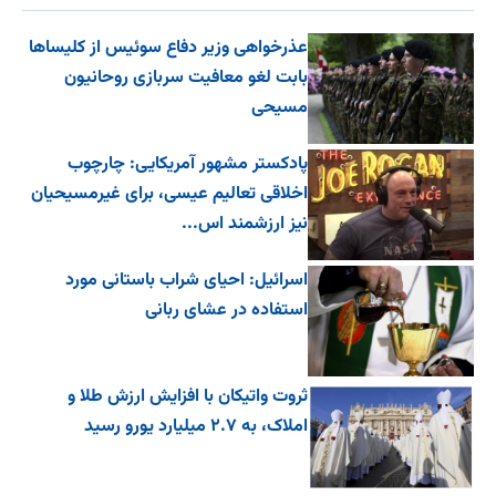
عذرخواهی وزیر دفاع سوئیس از کلیساها
بابت لغو معافیت سربازی روحانیون
مسیحی
پادکستر مشهور آمریکایی: چارچوب
اخلاقی تعالیم عیسی، برای غیرمسیحیان
نیز ارزشمند اس...
اسرائیل: احیای شراب باستانی مورد
استفاده در عشای ربانی
ثروت واتیکان با افزایش ارزش طلا و
املاک، به ۲.۷ میلیارد یورو رسید