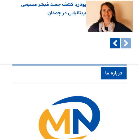
یونان: کشف جسد مُبشر مسیحی
بریتانیایی در چمدان
درباره ما