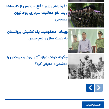
عذرخواهی وزیر دفاع سوئیس از کلیساها
بابت لغو معافیت سربازی روحانیون
مسیحی
ویتنام: محکومیت یک کشیش پروتستان
به هفت سال و نیم حبس
چگونه دولت عراق آشوری‌ها و یهودیان را
«دشمن» معرفی کرد؟
مسیحیت