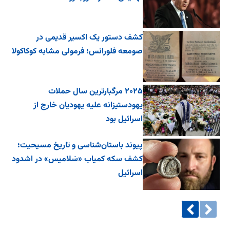
کشف دستور یک اکسیر قدیمی در
صومعه فلورانس؛ فرمولی مشابه کوکاکولا
۲۰۲۵ مرگبارترین سال حملات
یهودستیزانه علیه یهودیان خارج از
اسرائیل بود
پیوند باستان‌شناسی و تاریخ مسیحیت؛
کشف سکه کمیاب «سَلامیس» در اشدود
اسرائیل