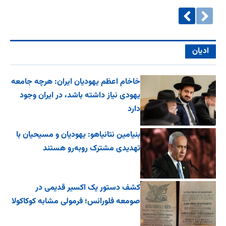
ادیان
خاخام اعظم یهودیان ایران: هرچه جامعه
یهودی نیاز داشته باشد، در ایران وجود
دارد
بنیامین نتانیاهو: یهودیان و مسیحیان با
تهدیدی مشترک روبه‌رو هستند
کشف دستور یک اکسیر قدیمی در
صومعه فلورانس؛ فرمولی مشابه کوکاکولا