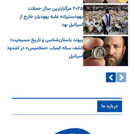
۲۰۲۵ مرگبارترین سال حملات
یهودستیزانه علیه یهودیان خارج از
اسرائیل بود
پیوند باستان‌شناسی و تاریخ مسیحیت؛
کشف سکه کمیاب «سَلامیس» در اشدود
اسرائیل
درباره ما