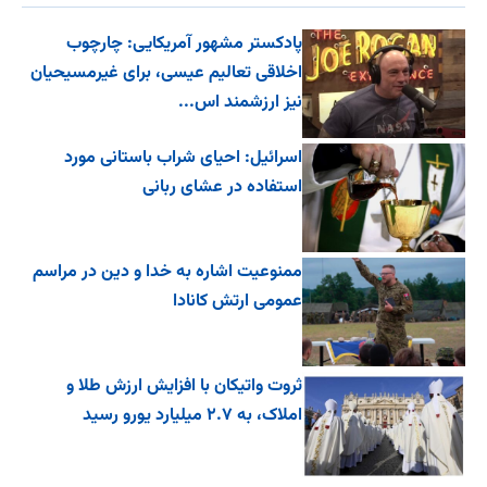
پادکستر مشهور آمریکایی: چارچوب
اخلاقی تعالیم عیسی، برای غیرمسیحیان
نیز ارزشمند اس...
اسرائیل: احیای شراب باستانی مورد
استفاده در عشای ربانی
ممنوعیت اشاره به خدا و دین در مراسم
عمومی ارتش کانادا
ثروت واتیکان با افزایش ارزش طلا و
املاک، به ۲.۷ میلیارد یورو رسید