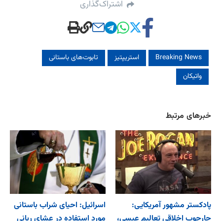
اشتراک‌گذاری
Breaking News
استریپتیز
تابوت‌های باستانی
واتیکان
خبرهای مرتبط
پادکستر مشهور آمریکایی:
اسرائیل: احیای شراب باستانی
چارچوب اخلاقی تعالیم عیسی،
مورد استفاده در عشای ربانی