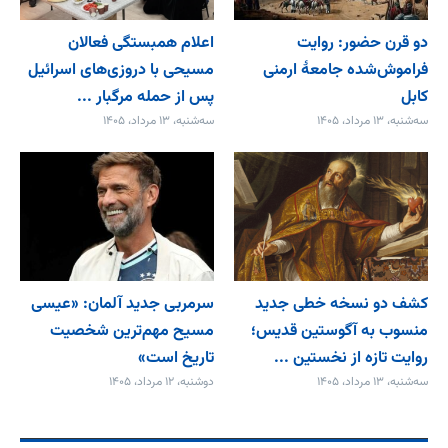
دو قرن حضور: روایت
اعلام همبستگی فعالان
فراموش‌شده جامعۀ ارمنی
مسیحی با دروزی‌های اسرائیل
کابل
پس از حمله مرگبار ...
سه‌شنبه، ۱۳ مرداد، ۱۴۰۵
سه‌شنبه، ۱۳ مرداد، ۱۴۰۵
کشف دو نسخه خطی جدید
سرمربی جدید آلمان: «عیسی
منسوب به آگوستین قدیس؛
مسیح مهم‌ترین شخصیت
روایت تازه از نخستین ...
تاریخ است»
سه‌شنبه، ۱۳ مرداد، ۱۴۰۵
دوشنبه، ۱۲ مرداد، ۱۴۰۵