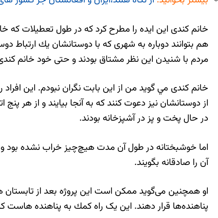
بیشتر بخوانید:
از نگاه هلند،ایران و افغانستان جز کشور ها
خانم کندی این ایده را مطرح كرد كه در طول تعطیلات كه خانوا
هم بتوانند دوباره به شهری كه با دوستانشان یك ارتباط دوستی
مردم با شنیدن این نظر مشتاق بودند و حتی خود خانم کندی 
خانم کندی مي گوید من از این بابت نگران نبودم. این افراد
از دوستانشان نیز دعوت كنند كه به آنجا بیایند و از هر پنج ا
در حال پخت‌ و پز در آشپزخانه بودند.
اما خوشبختانه در طول آن مدت هیچ‌چیز خراب نشده بود و آن
آن را صادقانه بگویند.
او همچنين می‌گوید ممكن است این پروژه بعد از تابستان هم 
پناهنده‌ها قرار دهند. این یک راه كمك به پناهنده هاست كه ب