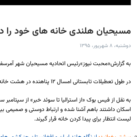
مسیحیان هلندی خانه های خود را در 
دوشنبه، ۸ شهریور، ۱۳۹۵
به گزارش«محبت نیوز»رئیس اتحادیه مسیحیان شهر آمرسفورت ه
در طول تعطیلات تابستانی امسال ١٢ پناهنده در هشت خانه در آمرسفورت اقامت داده شدند. این یك ایده ازطرف خانم کندی رئیس اتحادیه مسیحیان شهر آمرسفورت بود.
اسكان داشتند باهم آشنا شده و ارتباط دوستی و صمیمی بین 
لیست انتظار برای پیدا کردن خانه قرار گیرند.