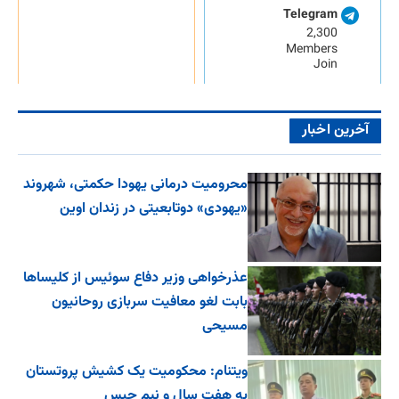
Telegram
2,300
Members
Join
آخرین اخبار
محرومیت درمانی یهودا حکمتی، شهروند
«یهودی» دوتابعیتی در زندان اوین
عذرخواهی وزیر دفاع سوئیس از کلیساها
بابت لغو معافیت سربازی روحانیون
مسیحی
ویتنام: محکومیت یک کشیش پروتستان
به هفت سال و نیم حبس