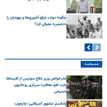
چگونه دولت عراق آشوری‌ها و یهودیان را
«دشمن» معرفی کرد؟
مسیحیت
عذرخواهی وزیر دفاع سوئیس از کلیساها
بابت لغو معافیت سربازی روحانیون
مسیحی
پادکستر مشهور آمریکایی: چارچوب