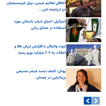
اخلاقی تعالیم عیسی، برای غیرمسیحیان
نیز ارزشمند اس...
اسرائیل: احیای شراب باستانی مورد
استفاده در عشای ربانی
ثروت واتیکان با افزایش ارزش طلا و
املاک، به ۲.۷ میلیارد یورو رسید
یونان: کشف جسد مُبشر مسیحی
بریتانیایی در چمدان