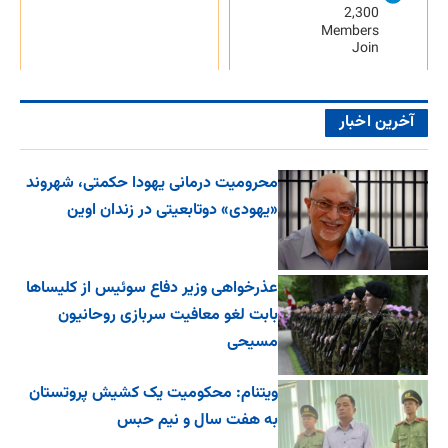
2,300
Members
Join
آخرین اخبار
محرومیت درمانی یهودا حکمتی، شهروند
«یهودی» دوتابعیتی در زندان اوین
عذرخواهی وزیر دفاع سوئیس از کلیساها
بابت لغو معافیت سربازی روحانیون
مسیحی
ویتنام: محکومیت یک کشیش پروتستان
به هفت سال و نیم حبس