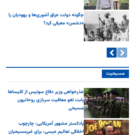
چگونه دولت عراق آشوری‌ها و یهودیان را
«دشمن» معرفی کرد؟
مسیحیت
عذرخواهی وزیر دفاع سوئیس از کلیساها
بابت لغو معافیت سربازی روحانیون
مسیحی
پادکستر مشهور آمریکایی: چارچوب
اخلاقی تعالیم عیسی، برای غیرمسیحیان