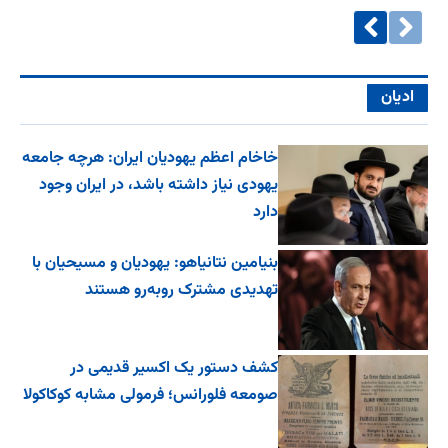
ادیان
خاخام اعظم یهودیان ایران: هرچه جامعه
یهودی نیاز داشته باشد، در ایران وجود
دارد
بنیامین نتانیاهو: یهودیان و مسیحیان با
تهدیدی مشترک روبه‌رو هستند
کشف دستور یک اکسیر قدیمی در
صومعه فلورانس؛ فرمولی مشابه کوکاکولا