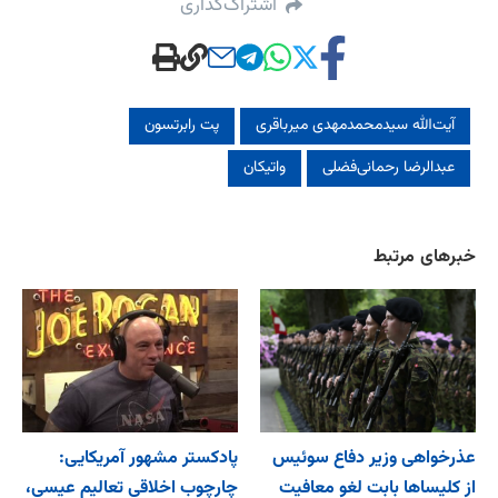
اشتراک‌گذاری
آیت‌الله سیدمحمدمهدی میرباقری
پت رابرتسون
عبدالرضا رحمانی‌فضلی
واتیکان
خبرهای مرتبط
عذرخواهی وزیر دفاع سوئیس
پادکستر مشهور آمریکایی:
از کلیساها بابت لغو معافیت
چارچوب اخلاقی تعالیم عیسی،