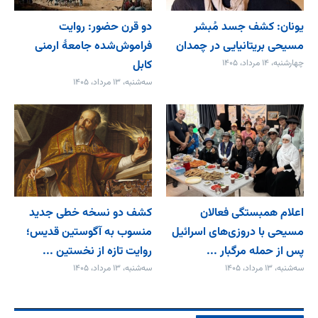
یونان: کشف جسد مُبشر
دو قرن حضور: روایت
مسیحی بریتانیایی در چمدان
فراموش‌شده جامعۀ ارمنی
چهارشنبه، ۱۴ مرداد، ۱۴۰۵
کابل
سه‌شنبه، ۱۳ مرداد، ۱۴۰۵
اعلام همبستگی فعالان
کشف دو نسخه خطی جدید
مسیحی با دروزی‌های اسرائیل
منسوب به آگوستین قدیس؛
پس از حمله مرگبار ...
روایت تازه از نخستین ...
سه‌شنبه، ۱۳ مرداد، ۱۴۰۵
سه‌شنبه، ۱۳ مرداد، ۱۴۰۵