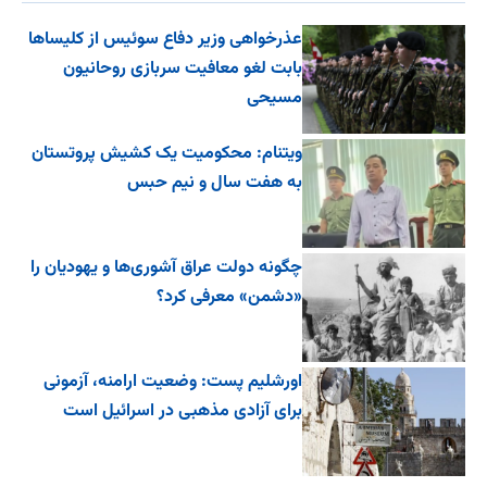
عذرخواهی وزیر دفاع سوئیس از کلیساها
بابت لغو معافیت سربازی روحانیون
مسیحی
ویتنام: محکومیت یک کشیش پروتستان
به هفت سال و نیم حبس
چگونه دولت عراق آشوری‌ها و یهودیان را
«دشمن» معرفی کرد؟
اورشلیم پست: وضعیت ارامنه، آزمونی
برای آزادی مذهبی در اسرائیل است