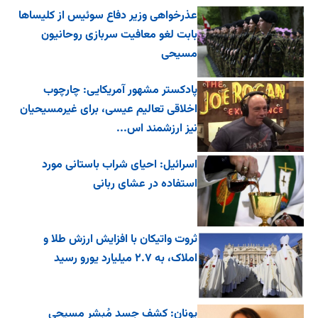
عذرخواهی وزیر دفاع سوئیس از کلیساها
بابت لغو معافیت سربازی روحانیون
مسیحی
پادکستر مشهور آمریکایی: چارچوب
اخلاقی تعالیم عیسی، برای غیرمسیحیان
نیز ارزشمند اس...
اسرائیل: احیای شراب باستانی مورد
استفاده در عشای ربانی
ثروت واتیکان با افزایش ارزش طلا و
املاک، به ۲.۷ میلیارد یورو رسید
یونان: کشف جسد مُبشر مسیحی