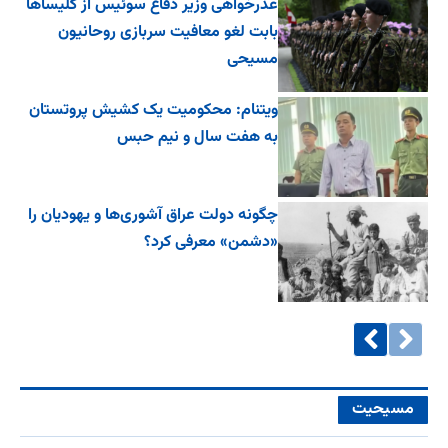
عذرخواهی وزیر دفاع سوئیس از کلیساها
بابت لغو معافیت سربازی روحانیون
مسیحی
ویتنام: محکومیت یک کشیش پروتستان
به هفت سال و نیم حبس
چگونه دولت عراق آشوری‌ها و یهودیان را
«دشمن» معرفی کرد؟
مسیحیت