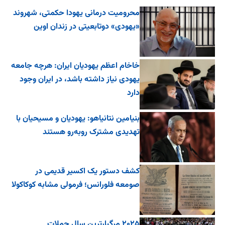
محرومیت درمانی یهودا حکمتی، شهروند
«یهودی» دوتابعیتی در زندان اوین
خاخام اعظم یهودیان ایران: هرچه جامعه
یهودی نیاز داشته باشد، در ایران وجود
دارد
بنیامین نتانیاهو: یهودیان و مسیحیان با
تهدیدی مشترک روبه‌رو هستند
کشف دستور یک اکسیر قدیمی در
صومعه فلورانس؛ فرمولی مشابه کوکاکولا
۲۰۲۵ مرگبارترین سال حملات