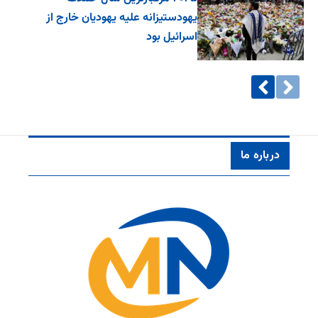
یهودستیزانه علیه یهودیان خارج از
اسرائیل بود
درباره ما