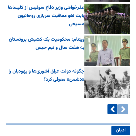
عذرخواهی وزیر دفاع سوئیس از کلیساها
بابت لغو معافیت سربازی روحانیون
مسیحی
ویتنام: محکومیت یک کشیش پروتستان
به هفت سال و نیم حبس
چگونه دولت عراق آشوری‌ها و یهودیان را
«دشمن» معرفی کرد؟
ادیان