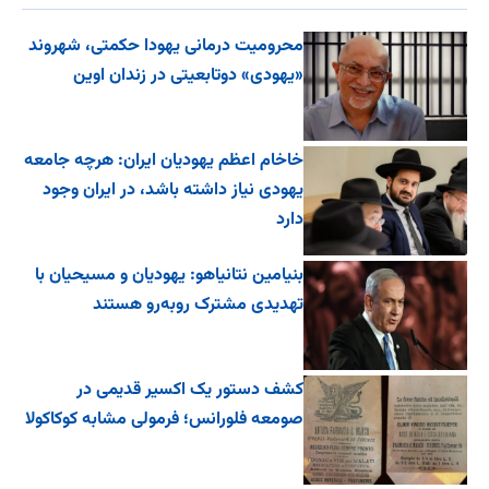
محرومیت درمانی یهودا حکمتی، شهروند
«یهودی» دوتابعیتی در زندان اوین
خاخام اعظم یهودیان ایران: هرچه جامعه
یهودی نیاز داشته باشد، در ایران وجود
دارد
بنیامین نتانیاهو: یهودیان و مسیحیان با
تهدیدی مشترک روبه‌رو هستند
کشف دستور یک اکسیر قدیمی در
صومعه فلورانس؛ فرمولی مشابه کوکاکولا