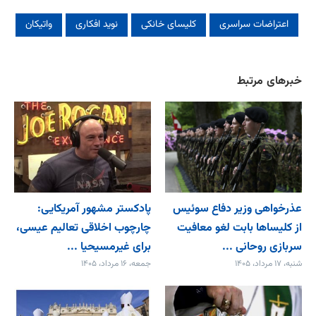
اعتراضات سراسری
کلیسای خانکی
نوید افکاری
واتیکان
خبرهای مرتبط
عذرخواهی وزیر دفاع سوئیس
پادکستر مشهور آمریکایی:
از کلیساها بابت لغو معافیت
چارچوب اخلاقی تعالیم عیسی،
سربازی روحانی ...
برای غیرمسیحیا ...
شنبه، ۱۷ مرداد، ۱۴۰۵
جمعه، ۱۶ مرداد، ۱۴۰۵