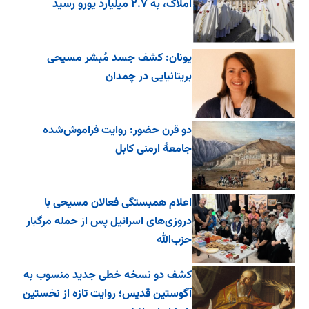
املاک، به ۲.۷ میلیارد یورو رسید
یونان: کشف جسد مُبشر مسیحی
بریتانیایی در چمدان
دو قرن حضور: روایت فراموش‌شده
جامعۀ ارمنی کابل
اعلام همبستگی فعالان مسیحی با
دروزی‌های اسرائیل پس از حمله مرگبار
حزب‌الله
کشف دو نسخه خطی جدید منسوب به
آگوستین قدیس؛ روایت تازه از نخستین