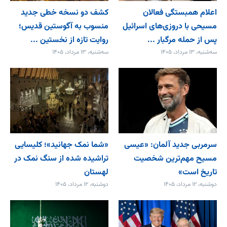
اعلام همبستگی فعالان
کشف دو نسخه خطی جدید
مسیحی با دروزی‌های اسرائیل
منسوب به آگوستین قدیس؛
پس از حمله مرگبار ...
روایت تازه از نخستین ...
سه‌شنبه، ۱۳ مرداد، ۱۴۰۵
سه‌شنبه، ۱۳ مرداد، ۱۴۰۵
سرمربی جدید آلمان: «عیسی
«شما نمک جهانید»؛ کلیسایی
مسیح مهم‌ترین شخصیت
تراشیده شده از سنگ نمک در
تاریخ است»
لهستان
دوشنبه، ۱۲ مرداد، ۱۴۰۵
دوشنبه، ۱۲ مرداد، ۱۴۰۵