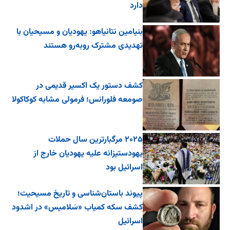
دارد
بنیامین نتانیاهو: یهودیان و مسیحیان با
تهدیدی مشترک روبه‌رو هستند
کشف دستور یک اکسیر قدیمی در
صومعه فلورانس؛ فرمولی مشابه کوکاکولا
۲۰۲۵ مرگبارترین سال حملات
یهودستیزانه علیه یهودیان خارج از
اسرائیل بود
پیوند باستان‌شناسی و تاریخ مسیحیت؛
کشف سکه کمیاب «سَلامیس» در اشدود
اسرائیل