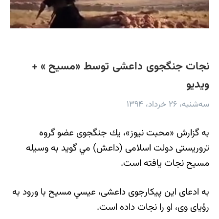
نجات جنگجوی داعشی توسط «مسيح » +
ویدیو
سه‌شنبه، ۲۶ خرداد، ۱۳۹۴
به گزارش «محبت نيوز»، يك جنگجوی عضو گروه
تروريستی دولت اسلامی (داعش) مي گويد به وسيله
مسيح نجات يافته است.
به ادعای اين پيكارجوی داعشی، عيسي مسيح با ورود به
رؤيای وی، او را نجات داده است.