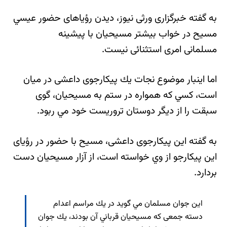
به گفته خبرگزاری ورثی نيوز، ديدن رؤياهای حضور عيسي
مسيح در خواب بيشتر مسيحيان با پيشينه
مسلمانی امری استثنائی نيست.
اما اينبار موضوع نجات يك پيكارجوی داعشی در ميان
است، كسي كه همواره در ستم به مسيحيان، گوی
سبقت را از ديگر دوستان تروريست خود مي ربود.
به گفته اين پيكارجوی داعشی، مسيح با حضور در رؤيای
اين پيكارجو از وي خواسته است، از آزار مسيحيان دست
بردارد.
اين جوان مسلمان مي گويد در يك مراسم اعدام
دسته جمعی كه مسيحيان قرباني آن بودند، يك جوان