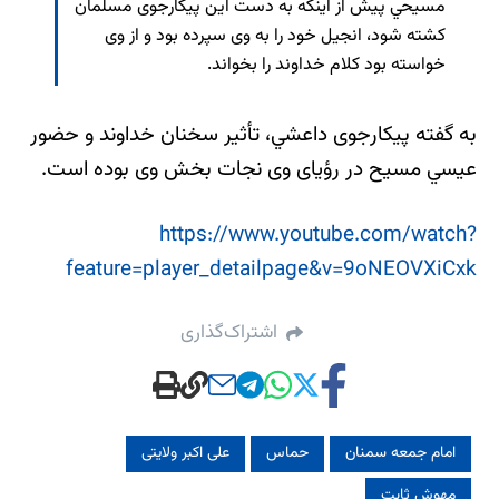
مسيحي پيش از اينكه به دست اين پيكارجوی مسلمان
كشته شود، انجيل خود را به وی سپرده بود و از وی
خواسته بود كلام خداوند را بخواند.
به گفته پيكارجوی داعشي، تأثير سخنان خداوند و حضور
عيسي مسيح در رؤيای وی نجات بخش وی بوده است.
https://www.youtube.com/watch?
feature=player_detailpage&v=9oNEOVXiCxk
اشتراک‌گذاری
امام جمعه سمنان
حماس
علی اکبر ولایتی
مهوش ثابت