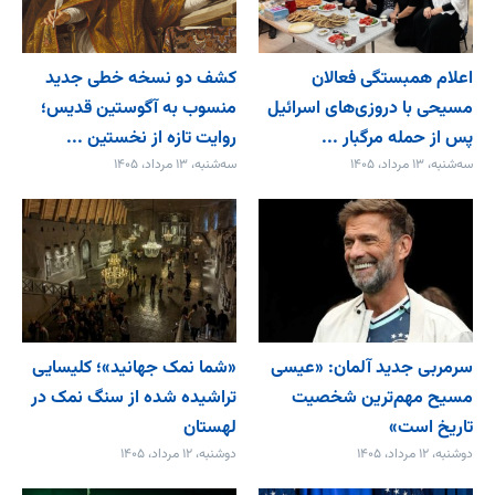
اعلام همبستگی فعالان
کشف دو نسخه خطی جدید
مسیحی با دروزی‌های اسرائیل
منسوب به آگوستین قدیس؛
پس از حمله مرگبار ...
روایت تازه از نخستین ...
سه‌شنبه، ۱۳ مرداد، ۱۴۰۵
سه‌شنبه، ۱۳ مرداد، ۱۴۰۵
سرمربی جدید آلمان: «عیسی
«شما نمک جهانید»؛ کلیسایی
مسیح مهم‌ترین شخصیت
تراشیده شده از سنگ نمک در
تاریخ است»
لهستان
دوشنبه، ۱۲ مرداد، ۱۴۰۵
دوشنبه، ۱۲ مرداد، ۱۴۰۵