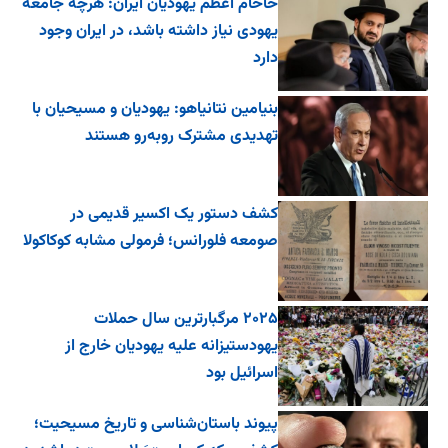
خاخام اعظم یهودیان ایران: هرچه جامعه
یهودی نیاز داشته باشد، در ایران وجود
دارد
بنیامین نتانیاهو: یهودیان و مسیحیان با
تهدیدی مشترک روبه‌رو هستند
کشف دستور یک اکسیر قدیمی در
صومعه فلورانس؛ فرمولی مشابه کوکاکولا
۲۰۲۵ مرگبارترین سال حملات
یهودستیزانه علیه یهودیان خارج از
اسرائیل بود
پیوند باستان‌شناسی و تاریخ مسیحیت؛