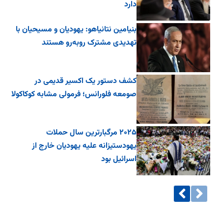
دارد
بنیامین نتانیاهو: یهودیان و مسیحیان با
تهدیدی مشترک روبه‌رو هستند
کشف دستور یک اکسیر قدیمی در
صومعه فلورانس؛ فرمولی مشابه کوکاکولا
۲۰۲۵ مرگبارترین سال حملات
یهودستیزانه علیه یهودیان خارج از
اسرائیل بود