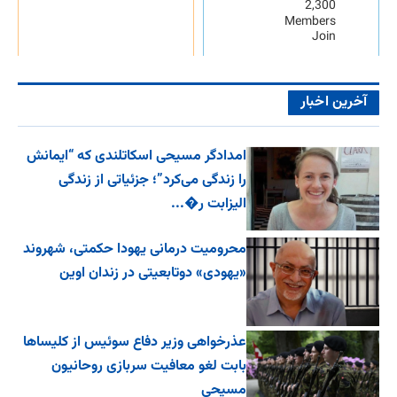
2,300
Members
Join
آخرین اخبار
امدادگر مسیحی اسکاتلندی که “ایمانش
را زندگی می‌کرد”؛ جزئیاتی از زندگی
الیزابت ر�...
محرومیت درمانی یهودا حکمتی، شهروند
«یهودی» دوتابعیتی در زندان اوین
عذرخواهی وزیر دفاع سوئیس از کلیساها
بابت لغو معافیت سربازی روحانیون
مسیحی