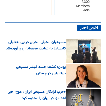
2,300
Members
Join
آخرین اخبار
مسیحیان انجیلی الجزایر در پی تعطیلی
کلیساها به عبادت مخفیانه روی آورده‌اند
یونان: کشف جسد مُبشر مسیحی
بریتانیایی در چمدان
«حزب آزادگان مسیحی ایران» موج اخیر
اعدامها در ایران را محکوم کرد