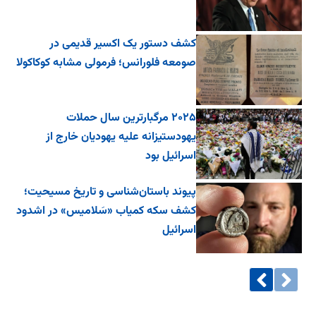
کشف دستور یک اکسیر قدیمی در
صومعه فلورانس؛ فرمولی مشابه کوکاکولا
۲۰۲۵ مرگبارترین سال حملات
یهودستیزانه علیه یهودیان خارج از
اسرائیل بود
پیوند باستان‌شناسی و تاریخ مسیحیت؛
کشف سکه کمیاب «سَلامیس» در اشدود
اسرائیل