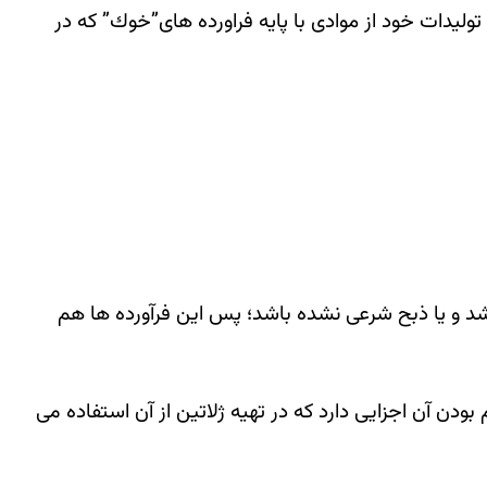
نظير TNT، C4 و سازندگان راكت در توليدات خود از موادی با پايه فراورده های”خوك” كه در
شد و یا ذبح شرعی نشده باشد؛ پس این فرآورده ها هم
بودن آن اجزایی دارد که در تهیه ژلاتین از آن استفاده می