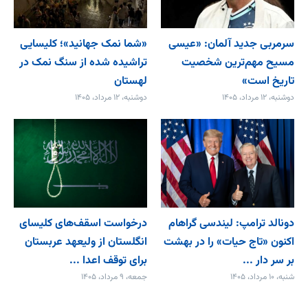
سرمربی جدید آلمان: «عیسی
«شما نمک جهانید»؛ کلیسایی
مسیح مهم‌ترین شخصیت
تراشیده شده از سنگ نمک در
تاریخ است»
لهستان
دوشنبه، ۱۲ مرداد، ۱۴۰۵
دوشنبه، ۱۲ مرداد، ۱۴۰۵
دونالد ترامپ: لیندسی گراهام
درخواست اسقف‌های کلیسای
اکنون «تاج حیات» را در بهشت
انگلستان از ولیعهد عربستان
بر سر دار ...
برای توقف اعدا ...
شنبه، ۱۰ مرداد، ۱۴۰۵
جمعه، ۹ مرداد، ۱۴۰۵