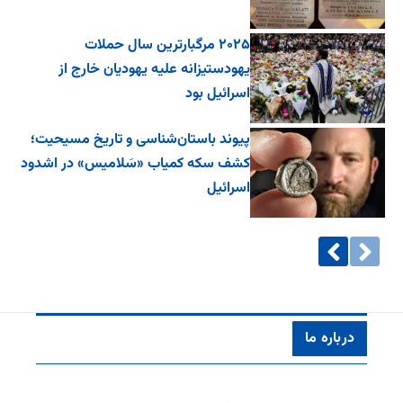
۲۰۲۵ مرگبارترین سال حملات
یهودستیزانه علیه یهودیان خارج از
اسرائیل بود
پیوند باستان‌شناسی و تاریخ مسیحیت؛
کشف سکه کمیاب «سَلامیس» در اشدود
اسرائیل
درباره ما