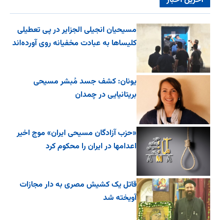
آخرین اخبار
مسیحیان انجیلی الجزایر در پی تعطیلی
کلیساها به عبادت مخفیانه روی آورده‌اند
یونان: کشف جسد مُبشر مسیحی
بریتانیایی در چمدان
«حزب آزادگان مسیحی ایران» موج اخیر
اعدامها در ایران را محکوم کرد
قاتل یک کشیش مصری به دار مجازات
آویخته شد