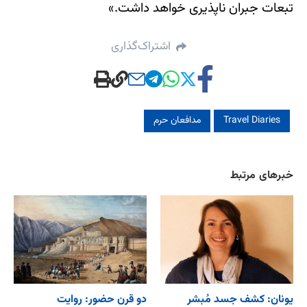
تبعات جبران ناپذیری خواهد داشت.»
اشتراک‌گذاری
Travel Diaries
مدافعان حرم
خبرهای مرتبط
یونان: کشف جسد مُبشر
دو قرن حضور: روایت