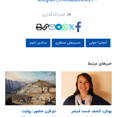
اشتراک‌گذاری
آنجلینا جولی
حسینعلی منتظری
ساندی تایمز
خبرهای مرتبط
یونان: کشف جسد مُبشر
دو قرن حضور: روایت