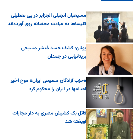
مسیحیان انجیلی الجزایر در پی تعطیلی
کلیساها به عبادت مخفیانه روی آورده‌اند
یونان: کشف جسد مُبشر مسیحی
بریتانیایی در چمدان
«حزب آزادگان مسیحی ایران» موج اخیر
اعدامها در ایران را محکوم کرد
قاتل یک کشیش مصری به دار مجازات
آویخته شد