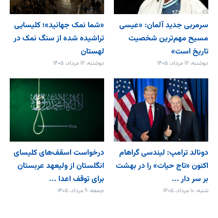
سرمربی جدید آلمان: «عیسی
«شما نمک جهانید»؛ کلیسایی
مسیح مهم‌ترین شخصیت
تراشیده شده از سنگ نمک در
تاریخ است»
لهستان
دوشنبه، ۱۲ مرداد، ۱۴۰۵
دوشنبه، ۱۲ مرداد، ۱۴۰۵
دونالد ترامپ: لیندسی گراهام
درخواست اسقف‌های کلیسای
اکنون «تاج حیات» را در بهشت
انگلستان از ولیعهد عربستان
بر سر دار ...
برای توقف اعدا ...
شنبه، ۱۰ مرداد، ۱۴۰۵
جمعه، ۹ مرداد، ۱۴۰۵