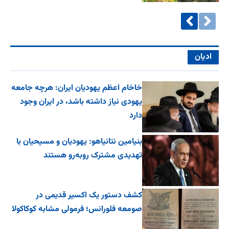
ادیان
خاخام اعظم یهودیان ایران: هرچه جامعه
یهودی نیاز داشته باشد، در ایران وجود
دارد
بنیامین نتانیاهو: یهودیان و مسیحیان با
تهدیدی مشترک روبه‌رو هستند
کشف دستور یک اکسیر قدیمی در
صومعه فلورانس؛ فرمولی مشابه کوکاکولا