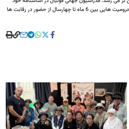
 تر می رسد. فدراسیون جهانی فوتبال در اساسنامه خود
تاکید کرده عدم حضور تیم ها یا بازیکنان فوتبال مقابل حریفان شان به دلایل سیاسی نژادی و یا مذهبی, با جرایم مالی و محرومیت هایی بین 6 ماه تا چهارسال از حضور در رقابت ها