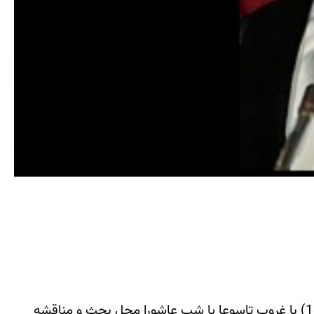
به گزارش «محبت نیوز» تقارن زمان مسابقه فوتبال بین دو تیم ملی فوتبال ایران و کره جنوبی ( سه شنبه 20 مهرماه 1395) با غروب تاسوعا یا شب عاشورا محل بحث و مناقشه